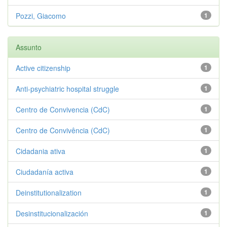
Pozzi, Giacomo
1
Assunto
Active citizenship
1
Anti-psychiatric hospital struggle
1
Centro de Convivencia (CdC)
1
Centro de Convivência (CdC)
1
Cidadania ativa
1
Ciudadanía activa
1
Deinstitutionalization
1
Desinstitucionalización
1