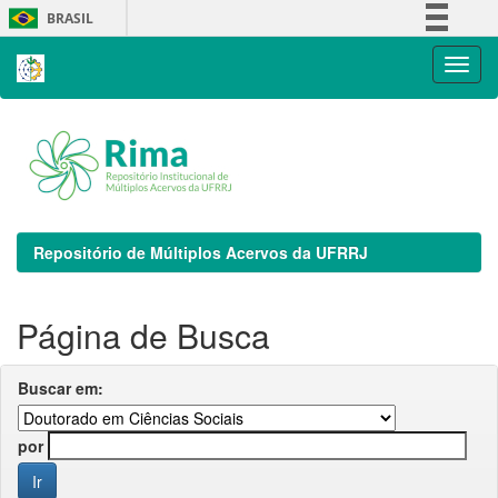
Skip
BRASIL
navigation
Simplifique!
Comunica BR
Participe
Acesso à informação
Legislação
Canais
Repositório de Múltiplos Acervos da UFRRJ
Página de Busca
Buscar em:
por