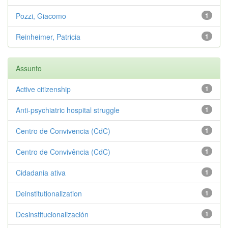
Pozzi, Giacomo
1
Reinheimer, Patricia
1
Assunto
Active citizenship
1
Anti-psychiatric hospital struggle
1
Centro de Convivencia (CdC)
1
Centro de Convivência (CdC)
1
Cidadania ativa
1
Deinstitutionalization
1
Desinstitucionalización
1