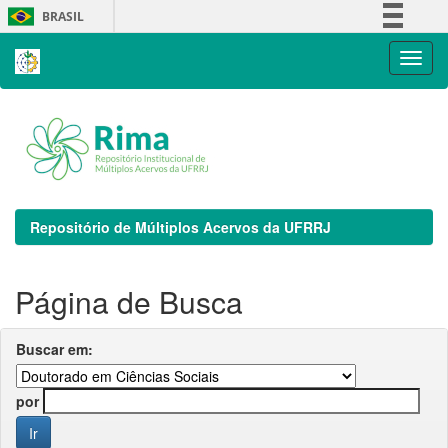
Skip
BRASIL
navigation
Simplifique!
Comunica BR
Participe
Acesso à informação
Legislação
Canais
Repositório de Múltiplos Acervos da UFRRJ
Página de Busca
Buscar em:
por