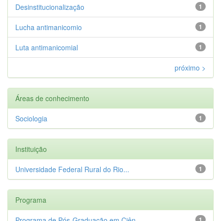
Desinstitucionalização
1
Lucha antimanicomio
1
Luta antimanicomial
1
próximo >
Áreas de conhecimento
Sociologia
1
Instituição
Universidade Federal Rural do Rio...
1
Programa
Programa de Pós-Graduação em Ciên...
1