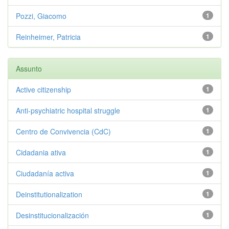
Pozzi, Giacomo
1
Reinheimer, Patricia
1
Assunto
Active citizenship
1
Anti-psychiatric hospital struggle
1
Centro de Convivencia (CdC)
1
Cidadania ativa
1
Ciudadanía activa
1
Deinstitutionalization
1
Desinstitucionalización
1