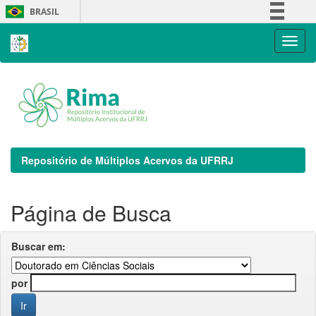
Skip
BRASIL
navigation
Simplifique!
Comunica BR
Participe
Acesso à informação
Legislação
Canais
Repositório de Múltiplos Acervos da UFRRJ
Página de Busca
Buscar em:
por