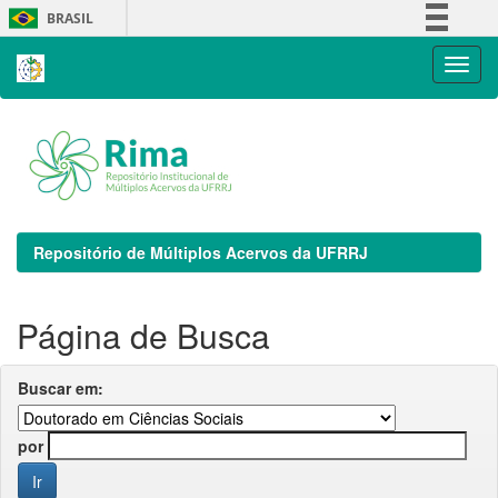
Skip
BRASIL
navigation
Simplifique!
Comunica BR
Participe
Acesso à informação
Legislação
Canais
Repositório de Múltiplos Acervos da UFRRJ
Página de Busca
Buscar em:
por