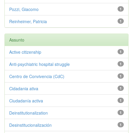
Pozzi, Giacomo
1
Reinheimer, Patricia
1
Assunto
Active citizenship
1
Anti-psychiatric hospital struggle
1
Centro de Convivencia (CdC)
1
Cidadania ativa
1
Ciudadanía activa
1
Deinstitutionalization
1
Desinstitucionalización
1