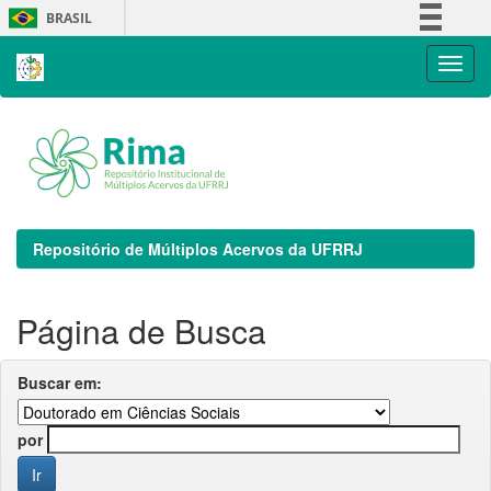
Skip
BRASIL
navigation
Simplifique!
Comunica BR
Participe
Acesso à informação
Legislação
Canais
Repositório de Múltiplos Acervos da UFRRJ
Página de Busca
Buscar em:
por