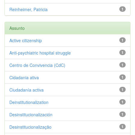
Reinheimer, Patricia
1
Assunto
Active citizenship
1
Anti-psychiatric hospital struggle
1
Centro de Convivencia (CdC)
1
Cidadania ativa
1
Ciudadanía activa
1
Deinstitutionalization
1
Desinstitucionalización
1
Desinstitucionalização
1