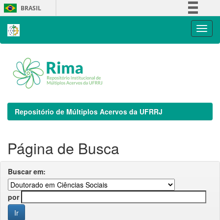
Skip
BRASIL
navigation
Simplifique!
Comunica BR
Participe
Acesso à informação
Legislação
Canais
Repositório de Múltiplos Acervos da UFRRJ
Página de Busca
Buscar em:
por