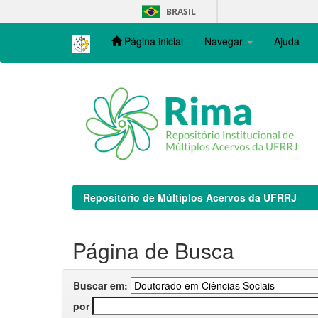
Skip
BRASIL
navigation
Página inicial
Navegar
Ajuda
Repositório de Múltiplos Acervos da UFRRJ
Página de Busca
Buscar em:
por