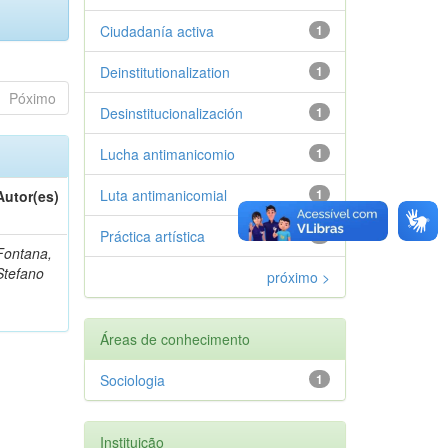
Ciudadanía activa
1
Deinstitutionalization
1
Póximo
Desinstitucionalización
1
Lucha antimanicomio
1
Luta antimanicomial
1
Autor(es)
Práctica artística
1
Fontana,
Stefano
próximo >
Áreas de conhecimento
Sociologia
1
Instituição