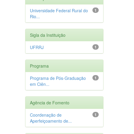
Universidade Federal Rural do
1
Rio...
Sigla da Instituição
UFRRJ
1
Programa
Programa de Pós-Graduação
1
em Ciên...
Agência de Fomento
Coordenação de
1
Aperfeiçoamento de...