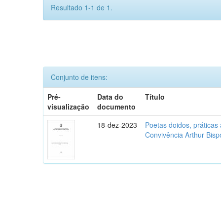
Resultado 1-1 de 1.
Conjunto de itens:
Pré-
Data do
Título
visualização
documento
18-dez-2023
Poetas doidos, práticas 
Convivência Arthur Bisp