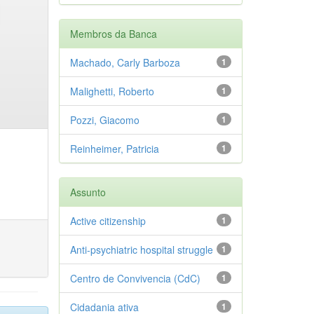
Membros da Banca
Machado, Carly Barboza
1
Malighetti, Roberto
1
Pozzi, Giacomo
1
Reinheimer, Patricia
1
Assunto
Active citizenship
1
Anti-psychiatric hospital struggle
1
Centro de Convivencia (CdC)
1
Cidadania ativa
1