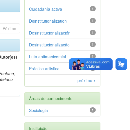
Ciudadanía activa
1
Deinstitutionalization
1
Póximo
Desinstitucionalización
1
Desinstitucionalização
1
Luta antimanicomial
1
Autor(es)
Práctica artística
1
Fontana,
Stefano
próximo >
Áreas de conhecimento
Sociologia
1
Instituição