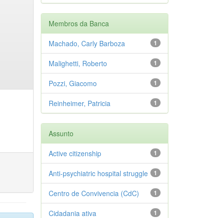
Membros da Banca
Machado, Carly Barboza
1
Malighetti, Roberto
1
Pozzi, Giacomo
1
Reinheimer, Patricia
1
Assunto
Active citizenship
1
Anti-psychiatric hospital struggle
1
Centro de Convivencia (CdC)
1
Cidadania ativa
1