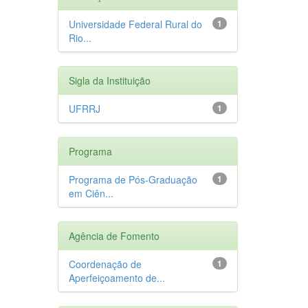
Universidade Federal Rural do
1
Rio...
Sigla da Instituição
UFRRJ
1
Programa
Programa de Pós-Graduação
1
em Ciên...
Agência de Fomento
Coordenação de
1
Aperfeiçoamento de...