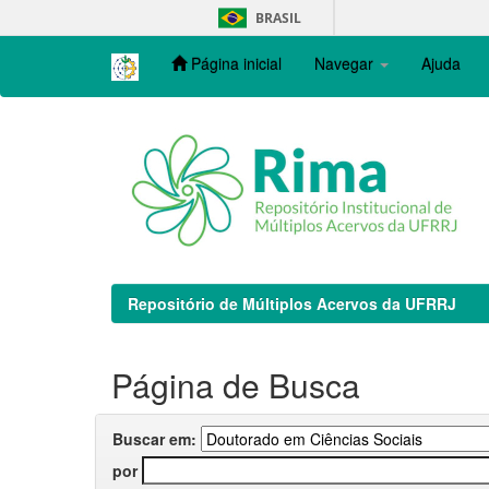
Skip
BRASIL
navigation
Página inicial
Navegar
Ajuda
Repositório de Múltiplos Acervos da UFRRJ
Página de Busca
Buscar em:
por