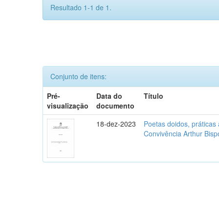
Resultado 1-1 de 1.
Conjunto de itens:
Pré-
Data do
Título
visualização
documento
18-dez-2023
Poetas doidos, práticas 
Convivência Arthur Bisp