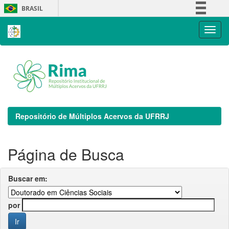
Skip
BRASIL
navigation
Simplifique!
Comunica BR
Participe
Acesso à informação
Legislação
Canais
Repositório de Múltiplos Acervos da UFRRJ
Página de Busca
Buscar em:
por