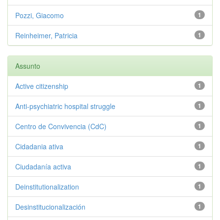
Pozzi, Giacomo
1
Reinheimer, Patricia
1
Assunto
Active citizenship
1
Anti-psychiatric hospital struggle
1
Centro de Convivencia (CdC)
1
Cidadania ativa
1
Ciudadanía activa
1
Deinstitutionalization
1
Desinstitucionalización
1