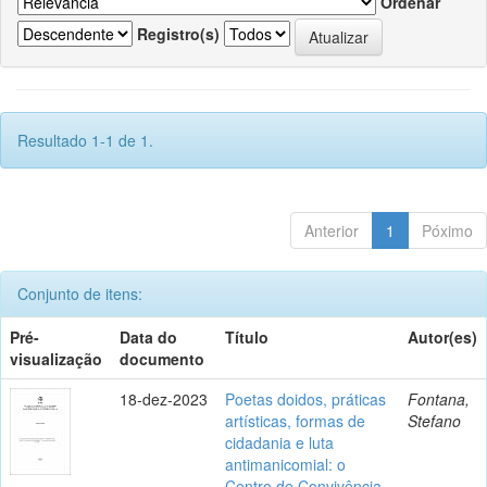
Ordenar
Registro(s)
Resultado 1-1 de 1.
Anterior
1
Póximo
Conjunto de itens:
Pré-
Data do
Título
Autor(es)
visualização
documento
18-dez-2023
Poetas doidos, práticas
Fontana,
artísticas, formas de
Stefano
cidadania e luta
antimanicomial: o
Centro de Convivência