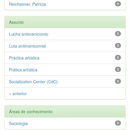
Reinheimer, Patricia
1
Assunto
Lucha antimanicomio
1
Luta antimanicomial
1
Práctica artística
1
Prática artística
1
Socialization Center (CdC)
1
< anterior
Áreas de conhecimento
Sociologia
1