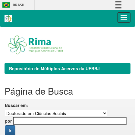
Skip
BRASIL
navigation
Simplifique!
Comunica BR
Participe
Acesso à informação
Legislação
Canais
Repositório de Múltiplos Acervos da UFRRJ
Página de Busca
Buscar em:
por