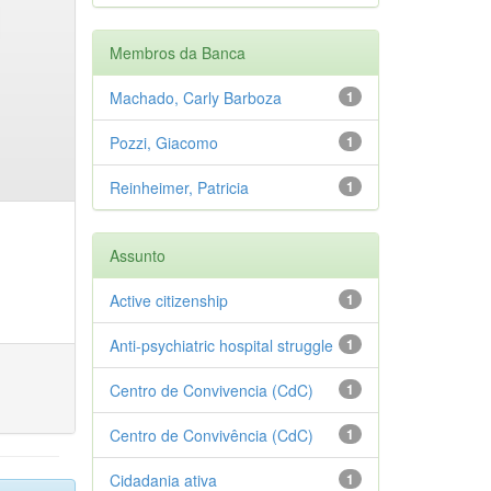
Membros da Banca
Machado, Carly Barboza
1
Pozzi, Giacomo
1
Reinheimer, Patricia
1
Assunto
Active citizenship
1
Anti-psychiatric hospital struggle
1
Centro de Convivencia (CdC)
1
Centro de Convivência (CdC)
1
Cidadania ativa
1