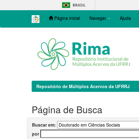
Skip
BRASIL
navigation
Página inicial
Navegar
Ajuda
Repositório de Múltiplos Acervos da UFRRJ
Página de Busca
Buscar em:
por