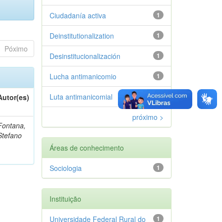
Ciudadanía activa
1
Deinstitutionalization
1
Póximo
Desinstitucionalización
1
Lucha antimanicomio
1
Luta antimanicomial
1
Autor(es)
próximo >
Fontana,
Stefano
Áreas de conhecimento
Sociologia
1
Instituição
Universidade Federal Rural do
1