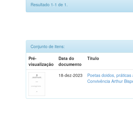
Resultado 1-1 de 1.
Conjunto de itens:
Pré-
Data do
Título
visualização
documento
18-dez-2023
Poetas doidos, práticas 
Convivência Arthur Bisp