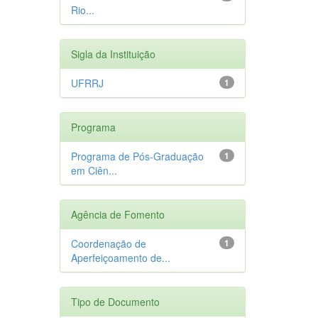
Rio...
Sigla da Instituição
UFRRJ
1
Programa
Programa de Pós-Graduação
1
em Ciên...
Agência de Fomento
Coordenação de
1
Aperfeiçoamento de...
Tipo de Documento