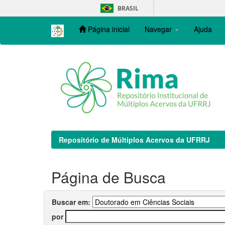
Skip
BRASIL
navigation
Página inicial
Navegar
Ajuda
Repositório de Múltiplos Acervos da UFRRJ
Página de Busca
Buscar em:
por