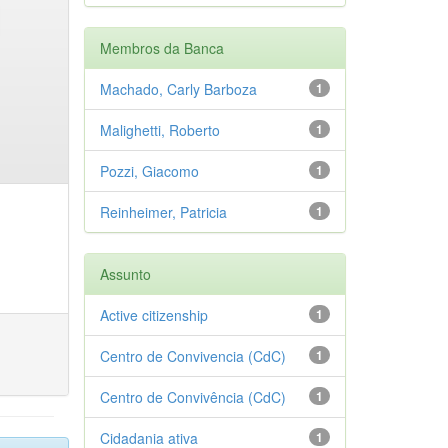
Membros da Banca
Machado, Carly Barboza
1
Malighetti, Roberto
1
Pozzi, Giacomo
1
Reinheimer, Patricia
1
Assunto
Active citizenship
1
Centro de Convivencia (CdC)
1
Centro de Convivência (CdC)
1
Cidadania ativa
1