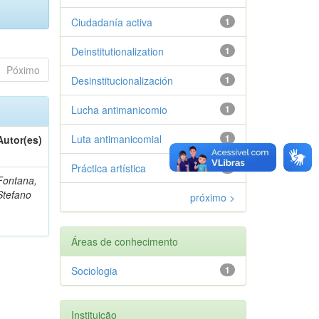
Ciudadanía activa
1
Deinstitutionalization
1
Póximo
Desinstitucionalización
1
Lucha antimanicomio
1
Luta antimanicomial
1
Autor(es)
Práctica artística
1
Fontana,
Stefano
próximo >
Áreas de conhecimento
Sociologia
1
Instituição