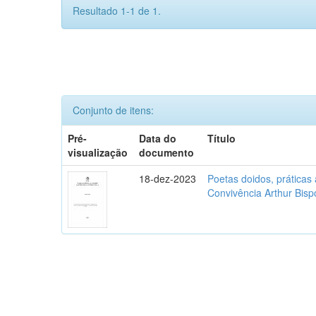
Resultado 1-1 de 1.
Conjunto de itens:
Pré-
Data do
Título
visualização
documento
18-dez-2023
Poetas doidos, práticas 
Convivência Arthur Bisp