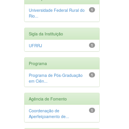
Universidade Federal Rural do
1
Rio...
Sigla da Instituição
UFRRJ
1
Programa
Programa de Pós-Graduação
1
em Ciên...
Agência de Fomento
Coordenação de
1
Aperfeiçoamento de...