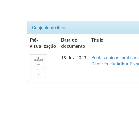
Conjunto de itens:
Pré-
Data do
Título
visualização
documento
18-dez-2023
Poetas doidos, práticas 
Convivência Arthur Bisp