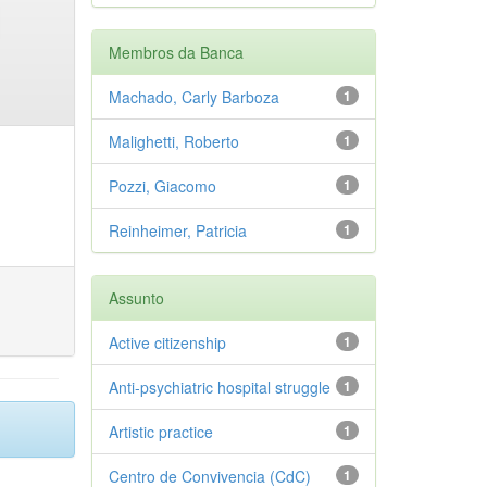
Membros da Banca
Machado, Carly Barboza
1
Malighetti, Roberto
1
Pozzi, Giacomo
1
Reinheimer, Patricia
1
Assunto
Active citizenship
1
Anti-psychiatric hospital struggle
1
Artistic practice
1
Centro de Convivencia (CdC)
1