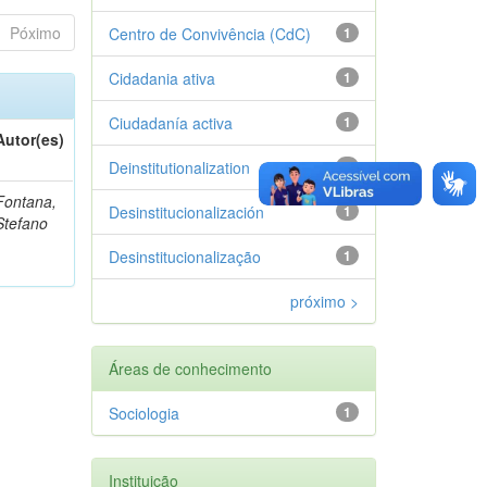
Póximo
Centro de Convivência (CdC)
1
Cidadania ativa
1
Ciudadanía activa
1
Autor(es)
Deinstitutionalization
1
Fontana,
Desinstitucionalización
1
Stefano
Desinstitucionalização
1
próximo >
Áreas de conhecimento
Sociologia
1
Instituição