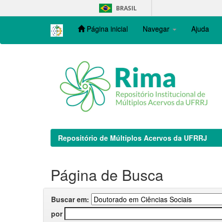
Skip
BRASIL
navigation
Página inicial
Navegar
Ajuda
Repositório de Múltiplos Acervos da UFRRJ
Página de Busca
Buscar em:
por