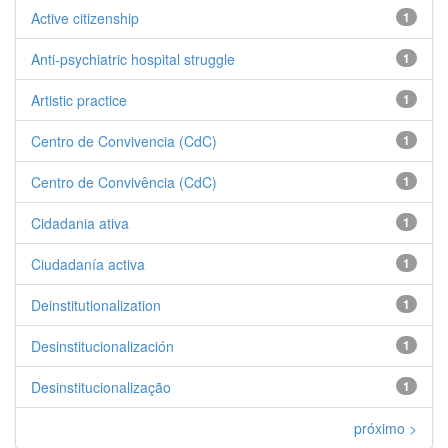
Active citizenship
1
Anti-psychiatric hospital struggle
1
Artistic practice
1
Centro de Convivencia (CdC)
1
Centro de Convivência (CdC)
1
Cidadania ativa
1
Ciudadanía activa
1
Deinstitutionalization
1
Desinstitucionalización
1
Desinstitucionalização
1
próximo >