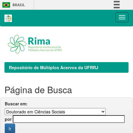
Skip
BRASIL
navigation
Simplifique!
Comunica BR
Participe
Acesso à informação
Legislação
Canais
Repositório de Múltiplos Acervos da UFRRJ
Página de Busca
Buscar em:
por