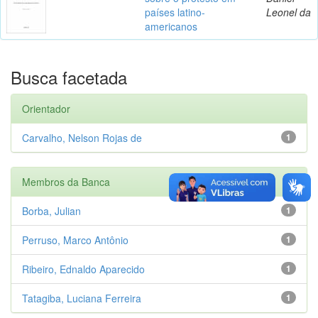
países latino-
Leonel da
americanos
Busca facetada
Orientador
Carvalho, Nelson Rojas de
1
Membros da Banca
Borba, Julian
1
Perruso, Marco Antônio
1
Ribeiro, Ednaldo Aparecido
1
Tatagiba, Luciana Ferreira
1