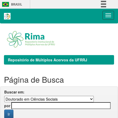
Skip
BRASIL
navigation
Simplifique!
Comunica BR
Participe
Acesso à informação
Legislação
Canais
Repositório de Múltiplos Acervos da UFRRJ
Página de Busca
Buscar em:
por