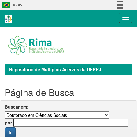
Skip
BRASIL
navigation
Simplifique!
Comunica BR
Participe
Acesso à informação
Legislação
Canais
Repositório de Múltiplos Acervos da UFRRJ
Página de Busca
Buscar em:
por