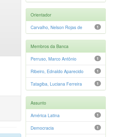
Orientador
Carvalho, Nelson Rojas de
1
Membros da Banca
Perruso, Marco Antônio
1
Ribeiro, Ednaldo Aparecido
1
Tatagiba, Luciana Ferreira
1
Assunto
América Latina
1
Democracia
1