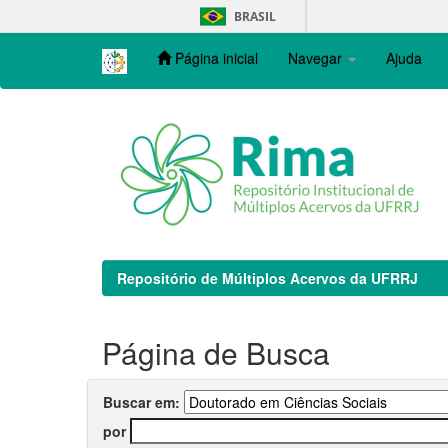
Skip
BRASIL
navigation
Página inicial
Navegar
Ajuda
Repositório de Múltiplos Acervos da UFRRJ
Página de Busca
Buscar em:
por