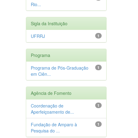
Rio...
Sigla da Instituição
UFRRJ
1
Programa
Programa de Pós-Graduação
1
em Ciên...
Agência de Fomento
Coordenação de
1
Aperfeiçoamento de...
Fundação de Amparo à
1
Pesquisa do ...