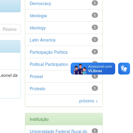
Democracy
1
Ideologia
1
Ideology
1
Póximo
Latin America
1
Participação Política
1
Political Participation
1
Leonel da
Protest
1
Protesto
1
próximo >
Instituição
Universidade Federal Rural do
1