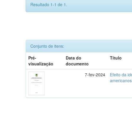
Resultado 1-1 de 1.
Conjunto de itens:
Pré-
Data do
Título
visualização
documento
7-fev-2024
Efeito da i
americanos