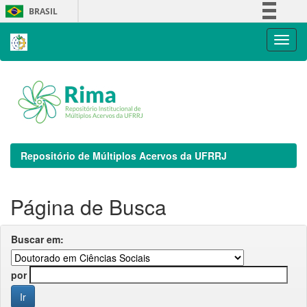
Skip
BRASIL
navigation
Simplifique!
Comunica BR
Participe
Acesso à informação
Legislação
Canais
Repositório de Múltiplos Acervos da UFRRJ
Página de Busca
Buscar em:
por