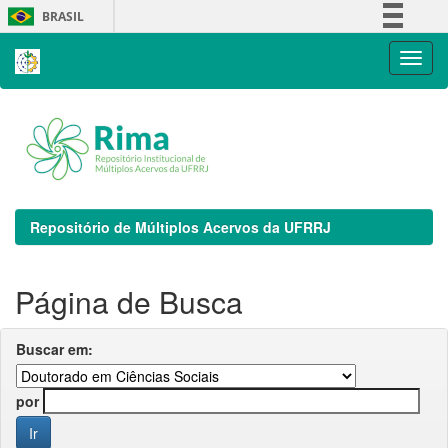
Skip
BRASIL
navigation
Simplifique!
Comunica BR
Participe
Acesso à informação
Legislação
Canais
Repositório de Múltiplos Acervos da UFRRJ
Página de Busca
Buscar em:
por