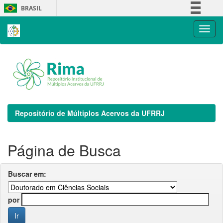
Skip
BRASIL
navigation
Simplifique!
Comunica BR
Participe
Acesso à informação
Legislação
Canais
Repositório de Múltiplos Acervos da UFRRJ
Página de Busca
Buscar em:
por