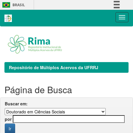
Skip
BRASIL
navigation
Simplifique!
Comunica BR
Participe
Acesso à informação
Legislação
Canais
Repositório de Múltiplos Acervos da UFRRJ
Página de Busca
Buscar em:
por