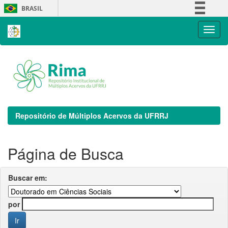
Skip
BRASIL
navigation
Simplifique!
Comunica BR
Participe
Acesso à informação
Legislação
Canais
Repositório de Múltiplos Acervos da UFRRJ
Página de Busca
Buscar em:
por