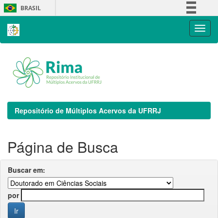
Skip
BRASIL
navigation
Simplifique!
Comunica BR
Participe
Acesso à informação
Legislação
Canais
Repositório de Múltiplos Acervos da UFRRJ
Página de Busca
Buscar em:
por