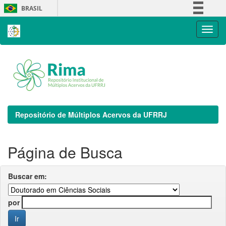
Skip
BRASIL
navigation
Simplifique!
Comunica BR
Participe
Acesso à informação
Legislação
Canais
Repositório de Múltiplos Acervos da UFRRJ
Página de Busca
Buscar em:
por