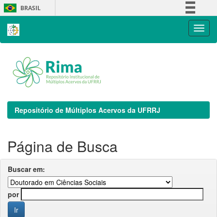
Skip
BRASIL
navigation
Simplifique!
Comunica BR
Participe
Acesso à informação
Legislação
Canais
Repositório de Múltiplos Acervos da UFRRJ
Página de Busca
Buscar em:
por