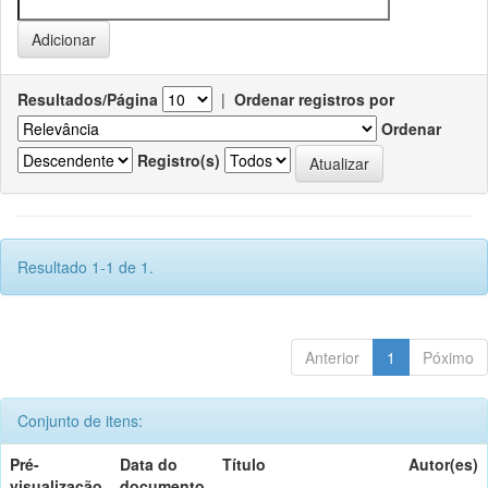
Resultados/Página
|
Ordenar registros por
Ordenar
Registro(s)
Resultado 1-1 de 1.
Anterior
1
Póximo
Conjunto de itens:
Pré-
Data do
Título
Autor(es)
visualização
documento