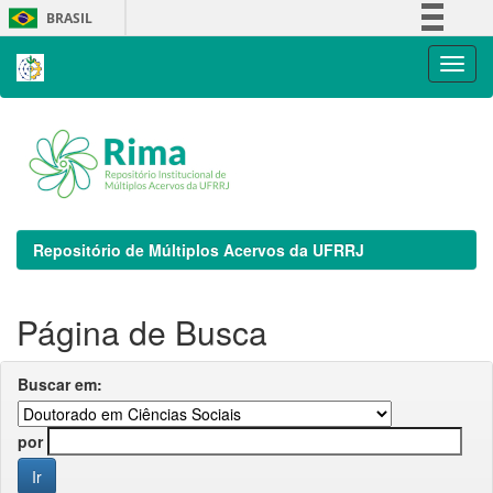
Skip
BRASIL
navigation
Simplifique!
Comunica BR
Participe
Acesso à informação
Legislação
Canais
Repositório de Múltiplos Acervos da UFRRJ
Página de Busca
Buscar em:
por