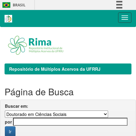
Skip
BRASIL
navigation
Simplifique!
Comunica BR
Participe
Acesso à informação
Legislação
Canais
Repositório de Múltiplos Acervos da UFRRJ
Página de Busca
Buscar em:
por