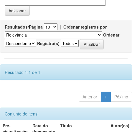
Resultados/Página
|
Ordenar registros por
Ordenar
Registro(s)
Resultado 1-1 de 1.
Anterior
1
Póximo
Conjunto de itens:
Pré-
Data do
Título
Autor(es)
visualização
documento