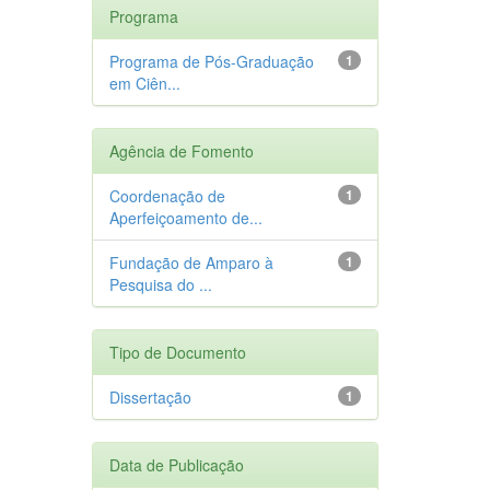
Programa
Programa de Pós-Graduação
1
em Ciên...
Agência de Fomento
Coordenação de
1
Aperfeiçoamento de...
Fundação de Amparo à
1
Pesquisa do ...
Tipo de Documento
Dissertação
1
Data de Publicação