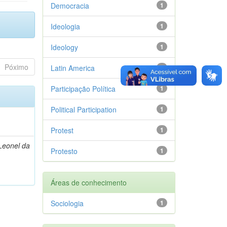
Democracia
1
Ideologia
1
Ideology
1
Póximo
Latin America
1
Participação Política
1
Political Participation
1
Protest
1
Leonel da
Protesto
1
Áreas de conhecimento
Sociologia
1