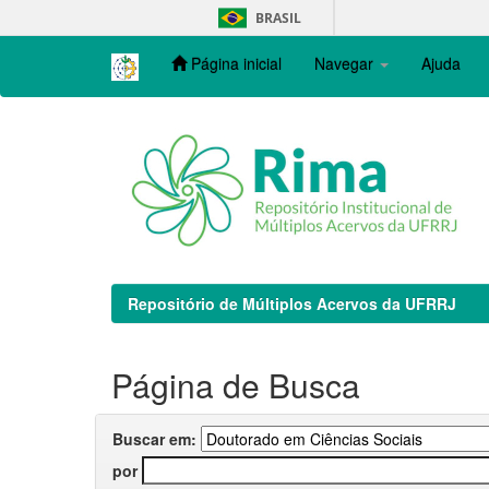
Skip
BRASIL
navigation
Página inicial
Navegar
Ajuda
Repositório de Múltiplos Acervos da UFRRJ
Página de Busca
Buscar em:
por