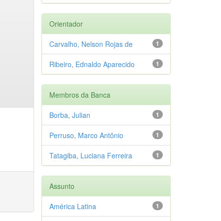
Orientador
Carvalho, Nelson Rojas de
1
Ribeiro, Ednaldo Aparecido
1
Membros da Banca
Borba, Julian
1
Perruso, Marco Antônio
1
Tatagiba, Luciana Ferreira
1
Assunto
América Latina
1