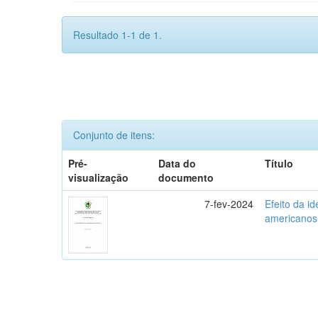
Resultado 1-1 de 1.
Conjunto de itens:
Pré-
Data do
Título
visualização
documento
7-fev-2024
Efeito da i
americanos