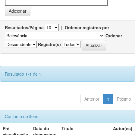
Resultados/Página
|
Ordenar registros por
Ordenar
Registro(s)
Resultado 1-1 de 1.
Anterior
1
Póximo
Conjunto de itens:
Pré-
Data do
Título
Autor(es)
visualização
documento