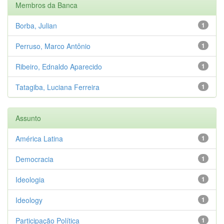
Membros da Banca
Borba, Julian
1
Perruso, Marco Antônio
1
Ribeiro, Ednaldo Aparecido
1
Tatagiba, Luciana Ferreira
1
Assunto
América Latina
1
Democracia
1
Ideologia
1
Ideology
1
Participação Política
1