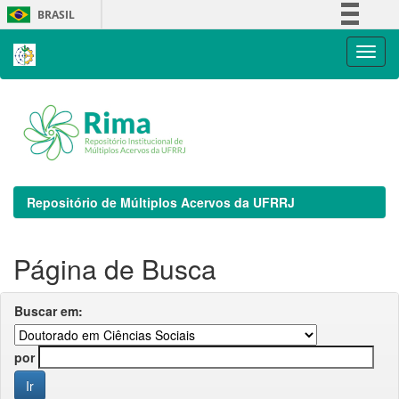
Skip
BRASIL
navigation
Simplifique!
Comunica BR
Participe
Acesso à informação
Legislação
Canais
Repositório de Múltiplos Acervos da UFRRJ
Página de Busca
Buscar em:
por