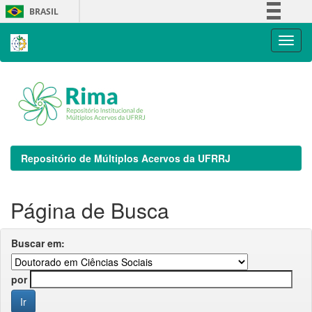
Skip
BRASIL
navigation
Simplifique!
Comunica BR
Participe
Acesso à informação
Legislação
Canais
Repositório de Múltiplos Acervos da UFRRJ
Página de Busca
Buscar em:
por