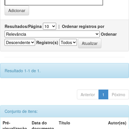
Resultados/Página
|
Ordenar registros por
Ordenar
Registro(s)
Resultado 1-1 de 1.
Anterior
1
Póximo
Conjunto de itens:
Pré-
Data do
Título
Autor(es)
visualização
documento