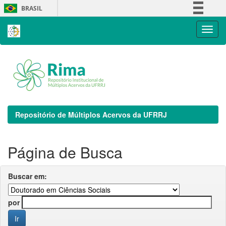
Skip
BRASIL
navigation
Simplifique!
Comunica BR
Participe
Acesso à informação
Legislação
Canais
Repositório de Múltiplos Acervos da UFRRJ
Página de Busca
Buscar em:
por