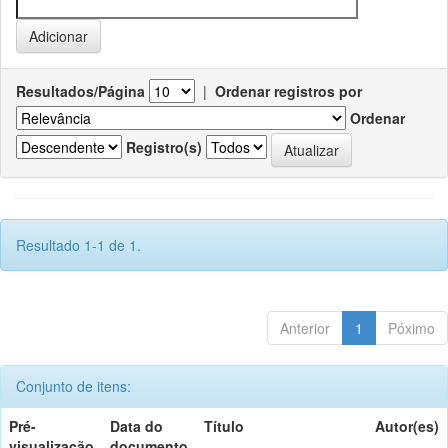
Resultados/Página
|
Ordenar registros por
Ordenar
Registro(s)
Resultado 1-1 de 1.
Anterior
1
Póximo
Conjunto de itens:
Pré-
Data do
Título
Autor(es)
visualização
documento