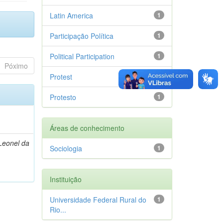
Latin America
1
Participação Política
1
Political Participation
1
Póximo
Protest
1
Protesto
1
Áreas de conhecimento
Leonel da
Sociologia
1
Instituição
Universidade Federal Rural do
1
Rio...