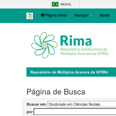
Skip
BRASIL
navigation
Página inicial
Navegar
Ajuda
Repositório de Múltiplos Acervos da UFRRJ
Página de Busca
Buscar em:
por