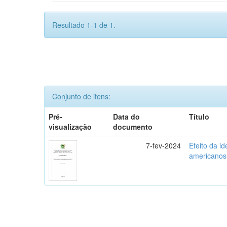
Resultado 1-1 de 1.
Conjunto de itens:
Pré-
Data do
Título
visualização
documento
7-fev-2024
Efeito da i
americanos