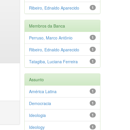
Ribeiro, Ednaldo Aparecido
1
Membros da Banca
Perruso, Marco Antônio
1
Ribeiro, Ednaldo Aparecido
1
Tatagiba, Luciana Ferreira
1
Assunto
América Latina
1
Democracia
1
Ideologia
1
Ideology
1