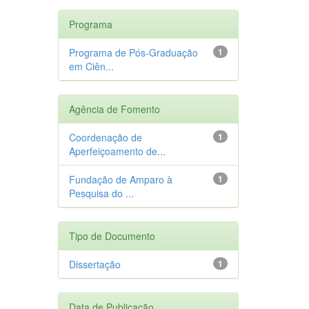
Programa
Programa de Pós-Graduação
1
em Ciên...
Agência de Fomento
Coordenação de
1
Aperfeiçoamento de...
Fundação de Amparo à
1
Pesquisa do ...
Tipo de Documento
Dissertação
1
Data de Publicação