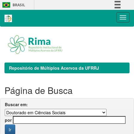
Skip
BRASIL
navigation
Simplifique!
Comunica BR
Participe
Acesso à informação
Legislação
Canais
Repositório de Múltiplos Acervos da UFRRJ
Página de Busca
Buscar em:
por