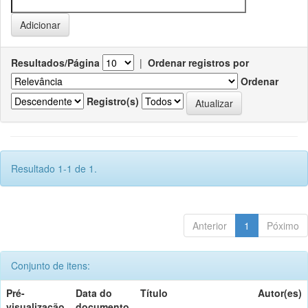
Resultados/Página
|
Ordenar registros por
Ordenar
Registro(s)
Resultado 1-1 de 1.
Anterior
1
Póximo
Conjunto de itens:
Pré-
Data do
Título
Autor(es)
visualização
documento