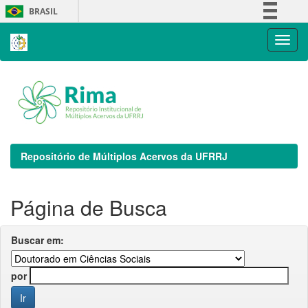
Skip
BRASIL
navigation
Simplifique!
Comunica BR
Participe
Acesso à informação
Legislação
Canais
Repositório de Múltiplos Acervos da UFRRJ
Página de Busca
Buscar em:
por