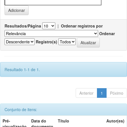
Resultados/Página
|
Ordenar registros por
Ordenar
Registro(s)
Resultado 1-1 de 1.
Anterior
1
Póximo
Conjunto de itens:
Pré-
Data do
Título
Autor(es)
visualização
documento