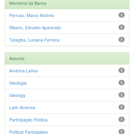
Membros da Banca
Perruso, Marco Antônio
1
Ribeiro, Ednaldo Aparecido
1
Tatagiba, Luciana Ferreira
1
Assunto
América Latina
1
Ideologia
1
Ideology
1
Latin America
1
Participação Política
1
Political Participation
1