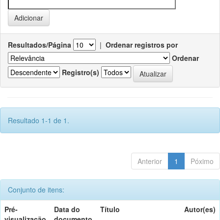
Resultados/Página
|
Ordenar registros por
Ordenar
Registro(s)
Resultado 1-1 de 1.
Anterior
1
Póximo
Conjunto de itens:
Pré-
Data do
Título
Autor(es)
visualização
documento