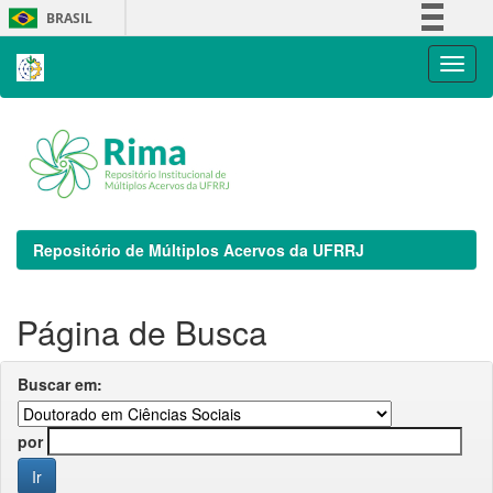
Skip
BRASIL
navigation
Simplifique!
Comunica BR
Participe
Acesso à informação
Legislação
Canais
Repositório de Múltiplos Acervos da UFRRJ
Página de Busca
Buscar em:
por