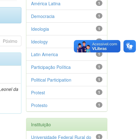
América Latina
1
Democracia
1
Ideologia
1
Póximo
Ideology
1
Latin America
1
Participação Política
1
Political Participation
1
Leonel da
Protest
1
Protesto
1
Instituição
Universidade Federal Rural do
1