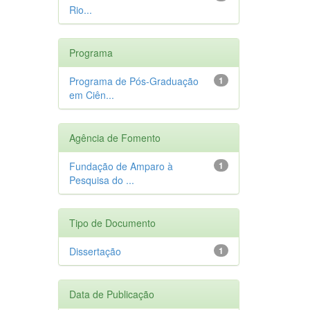
Rio...
Programa
Programa de Pós-Graduação
1
em Ciên...
Agência de Fomento
Fundação de Amparo à
1
Pesquisa do ...
Tipo de Documento
Dissertação
1
Data de Publicação