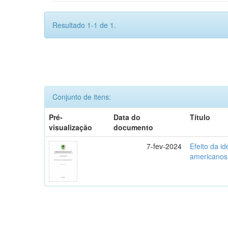
Resultado 1-1 de 1.
Conjunto de itens:
Pré-
Data do
Título
visualização
documento
7-fev-2024
Efeito da i
americanos