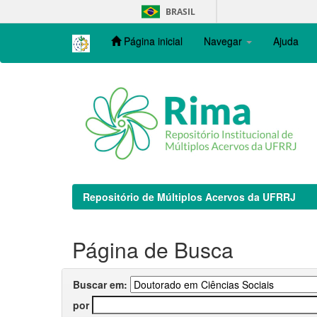
Skip
BRASIL
navigation
Página inicial
Navegar
Ajuda
Repositório de Múltiplos Acervos da UFRRJ
Página de Busca
Buscar em:
por