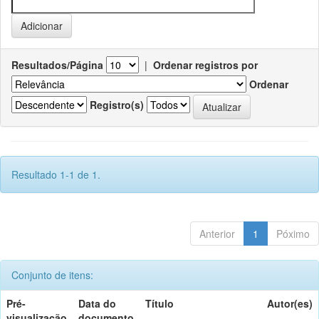
Resultados/Página
|
Ordenar registros por
Ordenar
Registro(s)
Resultado 1-1 de 1.
Anterior
1
Póximo
Conjunto de itens:
Pré-
Data do
Título
Autor(es)
visualização
documento