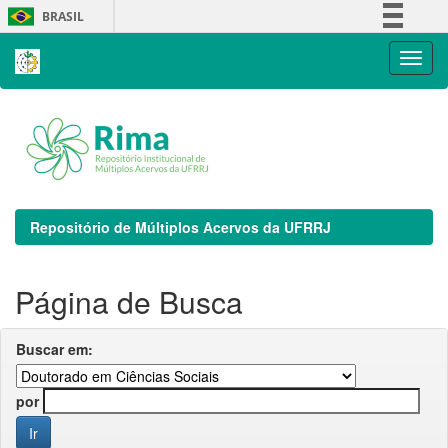
Skip
BRASIL
navigation
Simplifique!
Comunica BR
Participe
Acesso à informação
Legislação
Canais
Repositório de Múltiplos Acervos da UFRRJ
Página de Busca
Buscar em:
por