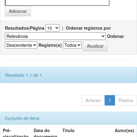
Resultados/Página
|
Ordenar registros por
Ordenar
Registro(s)
Resultado 1-1 de 1.
Anterior
1
Póximo
Conjunto de itens:
Pré-
Data do
Título
Autor(es)
visualização
documento