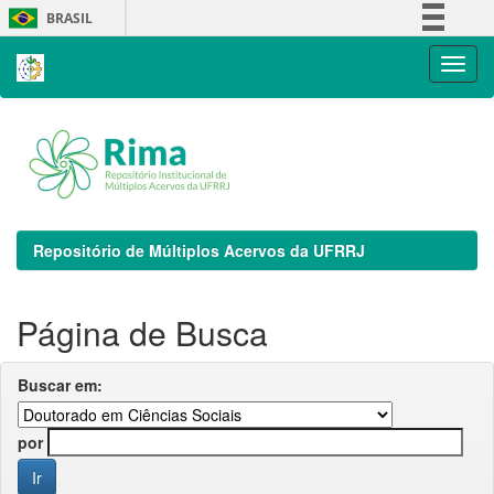
Skip
BRASIL
navigation
Simplifique!
Comunica BR
Participe
Acesso à informação
Legislação
Canais
Repositório de Múltiplos Acervos da UFRRJ
Página de Busca
Buscar em:
por