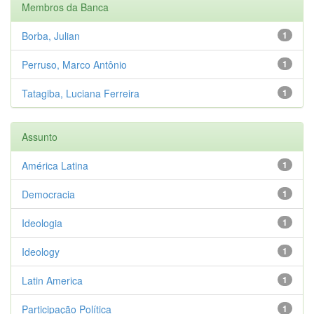
Membros da Banca
Borba, Julian
1
Perruso, Marco Antônio
1
Tatagiba, Luciana Ferreira
1
Assunto
América Latina
1
Democracia
1
Ideologia
1
Ideology
1
Latin America
1
Participação Política
1