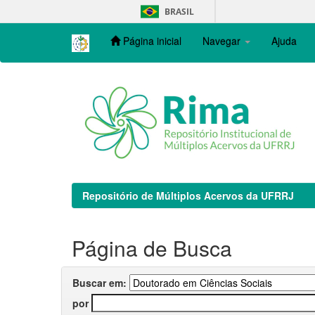
Skip
BRASIL
navigation
Página inicial
Navegar
Ajuda
Repositório de Múltiplos Acervos da UFRRJ
Página de Busca
Buscar em:
por