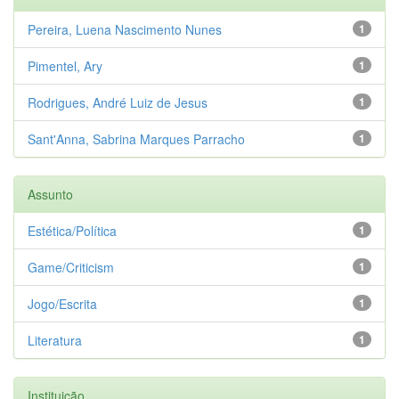
Pereira, Luena Nascimento Nunes
1
Pimentel, Ary
1
Rodrigues, André Luiz de Jesus
1
Sant'Anna, Sabrina Marques Parracho
1
Assunto
Estética/Política
1
Game/Criticism
1
Jogo/Escrita
1
Literatura
1
Instituição