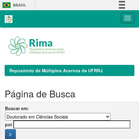
Skip
BRASIL
navigation
Simplifique!
Comunica BR
Participe
Acesso à informação
Legislação
Canais
Repositório de Múltiplos Acervos da UFRRJ
Página de Busca
Buscar em:
por