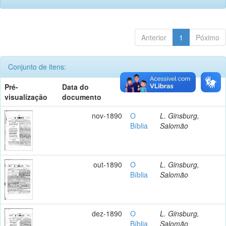
Anterior
1
Póximo
Conjunto de itens:
Pré-
Data do
Título
Autor(es)
visualização
documento
nov-1890
O
L. Ginsburg,
Bíblia
Salomão
out-1890
O
L. Ginsburg,
Bíblia
Salomão
dez-1890
O
L. Ginsburg,
Bíblia
Salomão