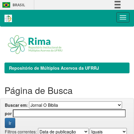
Skip
BRASIL
navigation
Simplifique!
Comunica BR
Participe
Acesso à informação
Legislação
Canais
Repositório de Múltiplos Acervos da UFRRJ
Página de Busca
Buscar em:
por
Filtros correntes: