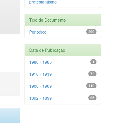
protestantismo
Tipo de Documento
Periódico
290
Data de Publicação
1980 - 1985
1
1910 - 1919
72
1900 - 1909
119
1892 - 1899
96