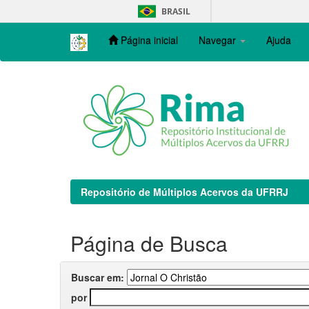
Skip
BRASIL
navigation
Página inicial
Navegar
Ajuda
Repositório de Múltiplos Acervos da UFRRJ
Página de Busca
Buscar em:
por