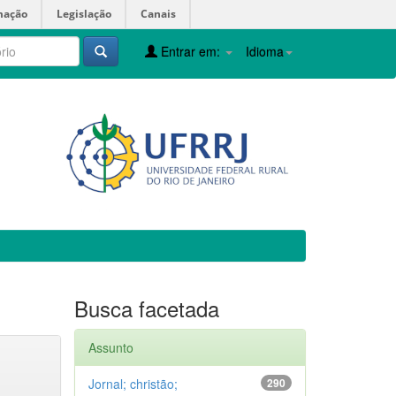
mação
Legislação
Canais
Entrar em:
Idioma
Busca facetada
Assunto
Jornal; christão;
290