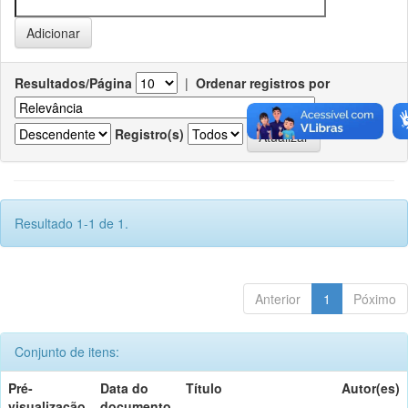
Resultados/Página
|
Ordenar registros por
Ordenar
Registro(s)
Resultado 1-1 de 1.
Anterior
1
Póximo
Conjunto de itens:
Pré-
Data do
Título
Autor(es)
visualização
documento