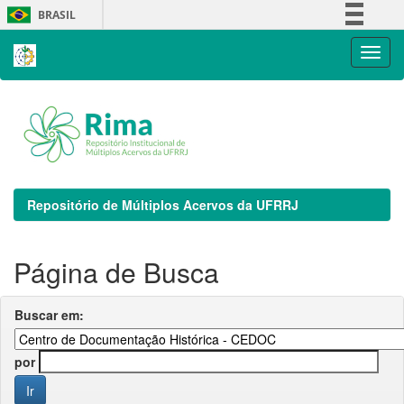
Skip
BRASIL
navigation
Simplifique!
Comunica BR
Participe
Acesso à informação
Legislação
Canais
Repositório de Múltiplos Acervos da UFRRJ
Página de Busca
Buscar em:
por