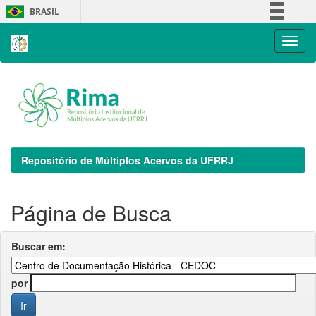
Skip
BRASIL
navigation
Simplifique!
Comunica BR
Participe
Acesso à informação
Legislação
Canais
Repositório de Múltiplos Acervos da UFRRJ
Página de Busca
Buscar em:
por