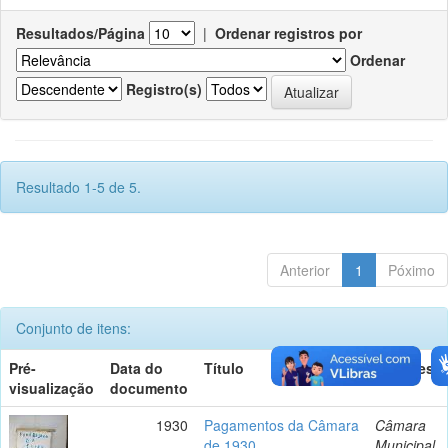
Resultados/Página
|
Ordenar registros por
Ordenar
Registro(s)
Resultado 1-5 de 5.
Anterior
1
Póximo
Conjunto de itens:
Pré-
Data do
Título
Autor(es)
visualização
documento
1930
Pagamentos da Câmara
Câmara
de 1930
Municipal