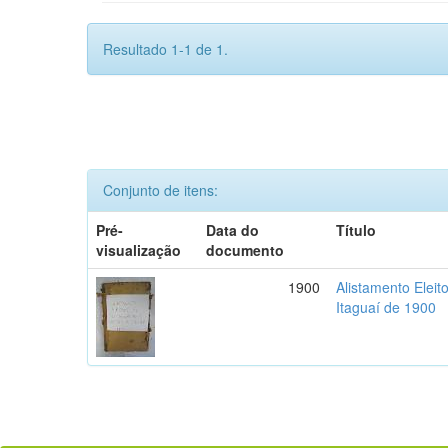
Resultado 1-1 de 1.
Conjunto de itens:
Pré-
Data do
Título
visualização
documento
1900
Alistamento Eleit
Itaguaí de 1900