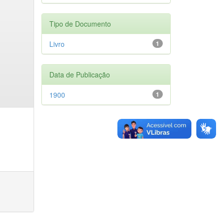
Tipo de Documento
Livro
1
Data de Publicação
1900
1