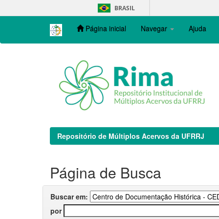
Skip
BRASIL
navigation
Página inicial
Navegar
Ajuda
Repositório de Múltiplos Acervos da UFRRJ
Página de Busca
Buscar em:
por