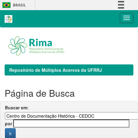
Skip
BRASIL
navigation
Simplifique!
Comunica BR
Participe
Acesso à informação
Legislação
Canais
Repositório de Múltiplos Acervos da UFRRJ
Página de Busca
Buscar em:
por