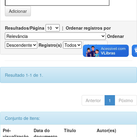
Resultados/Página
|
Ordenar registros por
Ordenar
Registro(s)
Resultado 1-1 de 1.
Anterior
1
Póximo
Conjunto de itens:
Pré-
Data do
Título
Autor(es)
visualização
documento