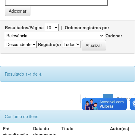
Resultados/Página
|
Ordenar registros por
Ordenar
Registro(s)
Resultado 1-4 de 4.
Anterior
1
Póximo
Conjunto de itens:
Pré-
Data do
Título
Autor(es)
visualização
documento