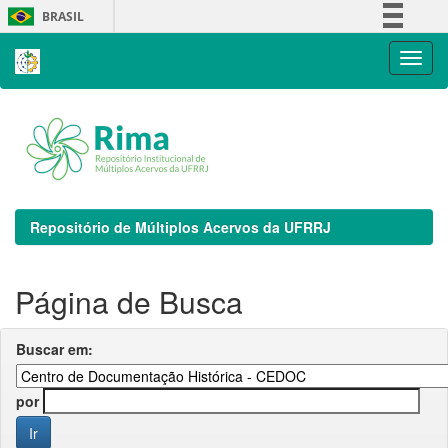
Skip
BRASIL
navigation
Simplifique!
Comunica BR
Participe
Acesso à informação
Legislação
Canais
Repositório de Múltiplos Acervos da UFRRJ
Página de Busca
Buscar em:
por