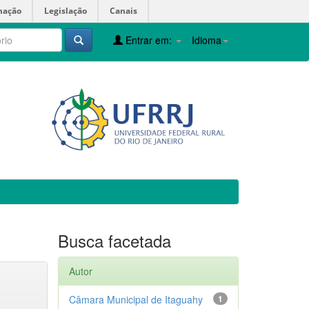
mação
Legislação
Canais
Entrar em:
Idioma
Busca facetada
Autor
Câmara Municipal de Itaguahy
1