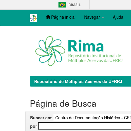
Skip
BRASIL
navigation
Página inicial
Navegar
Ajuda
Repositório de Múltiplos Acervos da UFRRJ
Página de Busca
Buscar em:
por