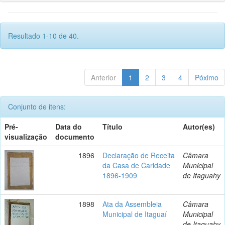
Resultado 1-10 de 40.
Anterior
1
2
3
4
Póximo
Conjunto de itens:
Pré-
Data do
Título
Autor(es)
visualização
documento
1896
Declaração de Receita
Câmara
da Casa de Caridade
Municipal
1896-1909
de Itaguahy
1898
Ata da Assembleia
Câmara
Municipal de Itaguaí
Municipal
de Itaguahy