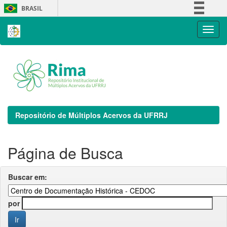
Skip
BRASIL
navigation
Simplifique!
Comunica BR
Participe
Acesso à informação
Legislação
Canais
Repositório de Múltiplos Acervos da UFRRJ
Página de Busca
Buscar em:
por