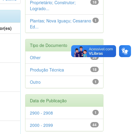
Proprietário; Construtor;
18
Logrado...
Plantas; Nova Iguaçu; Cesarano
1
Ed...
or(es)
Tipo de Documento
Other
26
Produção Técnica
18
Outro
1
Data de Publicação
2900 - 2908
1
2000 - 2099
44