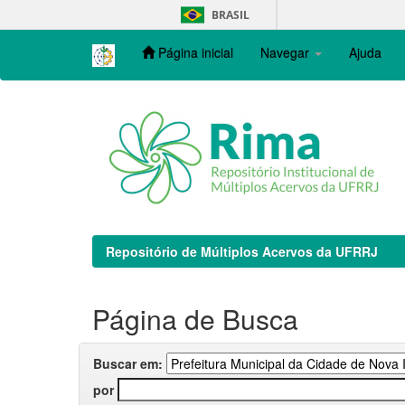
Skip
BRASIL
navigation
Página inicial
Navegar
Ajuda
Repositório de Múltiplos Acervos da UFRRJ
Página de Busca
Buscar em:
por