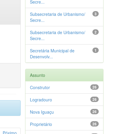
Secre...
Subsecretaria de Urbanismo/
3
Secre...
Subsecretaria de Urbanismo/
2
Secre...
Secretária Municipal de
1
Desenvolv...
Assunto
Construtor
26
Logradouro
26
Nova Iguaçu
26
Proprietário
26
Póximo