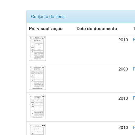
Conjunto de itens:
Pré-visualização
Data do documento
T
2010
F
2000
F
2010
F
2010
F